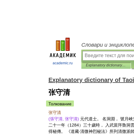
Словари и энциклоп
academic.ru
Explanatory dictionary of Taoism
Explanatory dictionary of Ta
张守清
Толкование
张守清
(
張守清
,
张守清
)
元代道士
。
名洞淵
，
號月峽
二十一年
（
1284
）
三十歲時
，
入武當拜魯洞
得秘傳
。 《
道藏
‧
清微神烈秘法
》
所列清微派