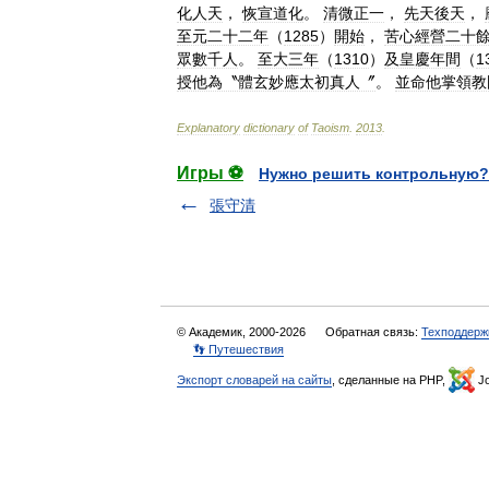
化人天
，
恢宣道化
。
清微正一
，
先天後天
，
至元二十二年
（
1285
）
開始
，
苦心經營二十
眾數千人
。
至大三年
（
1310
）
及皇慶年間
（
1
授他為〝體玄妙應太初真人〞
。
並命他掌領教
Explanatory
dictionary
of
Taoism
.
2013
.
Игры ⚽
Нужно решить контрольную?
張守清
© Академик, 2000-2026
Обратная связь:
Техподдерж
👣 Путешествия
Экспорт словарей на сайты
, сделанные на PHP,
Jo