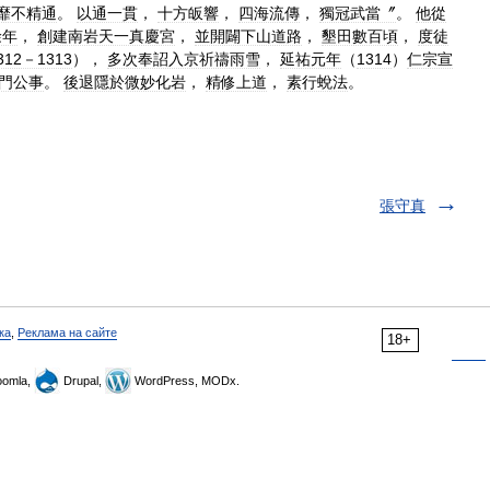
靡不精通
。
以通一貫
，
十方皈響
，
四海流傳
，
獨冠武當〞
。
他從
餘年
，
創建南岩天一真慶宮
，
並開闢下山道路
，
墾田數百頃
，
度徒
312－1313
），
多次奉詔入京祈禱雨雪
，
延祐元年
（
1314
）
仁宗宣
門公事
。
後退隱於微妙化岩
，
精修上道
，
素行蛻法
。
張守真
ка
,
Реклама на сайте
18+
omla,
Drupal,
WordPress, MODx.