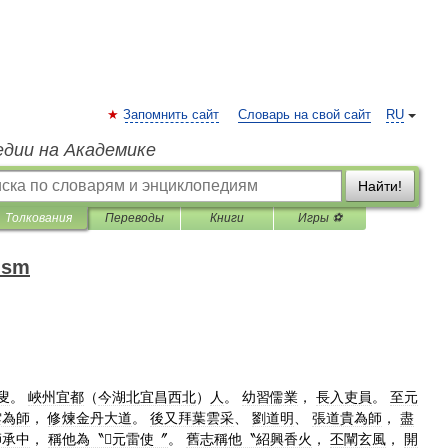
Запомнить сайт
Словарь на свой сайт
RU
едии на Академике
Найти!
Толкования
Переводы
Книги
Игры ⚽
oism
叟
。
峽州宜都
（
今湖北宜昌西北
）
人
。
幼習儒業
，
長入吏員
。
至元
雲為師
，
修煉金丹大道
。
後又拜葉雲采
、
劉道明
、
張道貴為師
，
盡
師承中
，
稱他為〝元雷使〞
。
舊志稱他〝紹興香火
，
丕闡玄風
，
開